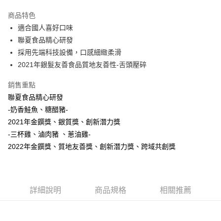
運送方式
商品特色
適合國人喜好口味
宅配
聯夏食品精心研發
每筆NT$150，滿NT$999(含以上)免運費
採用先端科技設備，口感細緻柔滑
限定商品-免運
2021年銀髮友善食品質地友善性-舌頭壓碎
免運費
銷售重點
常溫宅配-到付
聯夏食品精心研發
每筆NT$150，滿NT$999(含以上)免運費
-奶香鮭魚、糖醋豬-
2021年金饌獎、銀質獎、創新潛力獎
貨到付款-免運
-三杯雞、滷肉豬 、蔥油雞-
免運費
2022年金饌獎、質地友善獎、創新潛力獎、跨域共創獎
詳細說明
商品規格
相關推薦