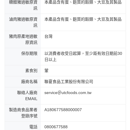
糖醋豬過敏原資
本產品含有蛋、麩質的穀類、大豆及其製品
訊
滷肉豬過敏原資
本產品含有蛋、麩質的穀類、大豆及其製品
訊
豬肉原產地過敏
台灣
原資訊
保存期限
以消費者收受日起算，至少距有效日期前30
日以上
素食別
葷
廠商名稱
聯夏食品工業股份有限公司
聯絡人廠商
service＠utcfoods.com.tw
EMAIL
製造商食品業者
A180677588000007
登錄序號
電話
0800677588