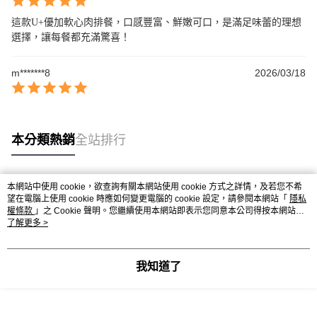
這款U+優加軟心肉排餐，口感豐富、鮮嫩可口，是滿足味蕾的理想
選擇，讓每餐都充滿驚喜！
m*******8
2026/03/18
本分類熱銷
全站排行
本網站中使用 cookie，欲查詢有關本網站使用 cookie 方式之詳情，及若您不希
熱門標籤
望在電腦上使用 cookie 時應如何變更電腦的 cookie 設定，請參閱本網站「
隱私
權條款
」之 Cookie 聲明。您繼續使用本網站即表示您同意本公司得按本網站使
用條款之 Cookie 聲明使用 cookie。
了解更多 >
我知道了