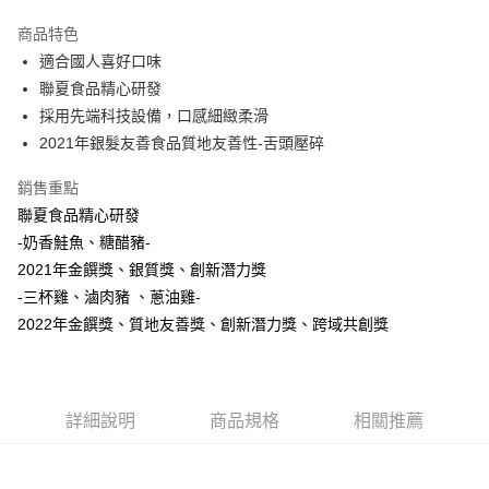
運送方式
商品特色
適合國人喜好口味
宅配
聯夏食品精心研發
每筆NT$150，滿NT$999(含以上)免運費
採用先端科技設備，口感細緻柔滑
限定商品-免運
2021年銀髮友善食品質地友善性-舌頭壓碎
免運費
銷售重點
常溫宅配-到付
聯夏食品精心研發
每筆NT$150，滿NT$999(含以上)免運費
-奶香鮭魚、糖醋豬-
2021年金饌獎、銀質獎、創新潛力獎
貨到付款-免運
-三杯雞、滷肉豬 、蔥油雞-
免運費
2022年金饌獎、質地友善獎、創新潛力獎、跨域共創獎
詳細說明
商品規格
相關推薦