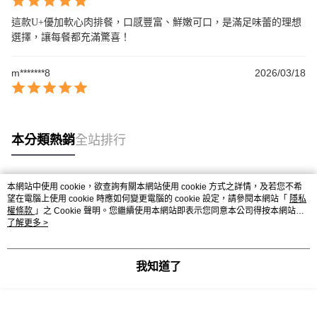
這款U+優加軟心肉排餐，口感豐富、鮮嫩可口，是滿足味蕾的理想
選擇，讓每餐都充滿驚喜！
m*******8
2026/03/18
本分類熱銷
全站排行
本網站中使用 cookie，欲查詢有關本網站使用 cookie 方式之詳情，及若您不希
熱門標籤
望在電腦上使用 cookie 時應如何變更電腦的 cookie 設定，請參閱本網站「
隱私
權條款
」之 Cookie 聲明。您繼續使用本網站即表示您同意本公司得按本網站使
用條款之 Cookie 聲明使用 cookie。
了解更多 >
我知道了