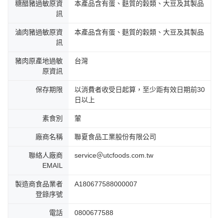
糖醋豬過敏原資
本產品含有蛋、麩質的穀類、大豆及其製品
訊
滷肉豬過敏原資
本產品含有蛋、麩質的穀類、大豆及其製品
訊
豬肉原產地過敏
台灣
原資訊
保存期限
以消費者收受日起算，至少距有效日期前30
日以上
素食別
葷
廠商名稱
聯夏食品工業股份有限公司
聯絡人廠商
service＠utcfoods.com.tw
EMAIL
製造商食品業者
A180677588000007
登錄序號
電話
0800677588