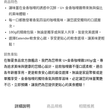
商品特色
Apple Pay
讓味蕾在金香咖哩的誘惑中沉醉，U+ 金香咖哩雞帶來無與倫比
的美味體驗。
街口支付
每一口都散發著香氣四溢的咖哩風味，讓您感受獨特的口感層
Google Pay
次。
180g的精緻包裝，無論是獨享或與家人共享，皆是完美選擇。
ATM付款
選擇Eatender軟食安心館，享受更貼心的軟食選項，讓美味更輕
貨到付款
鬆！
銷售重點
運送方式
在聯夏食品官方旗艦店，我們為您帶來 U+金香咖哩雞180g/盒，專
全家取貨付款
為追求美味與健康的您精心設計。這款咖哩雞不僅口感柔軟，適合
每筆NT$150，滿NT$999(含以上)免運費
各年齡層享用，更是軟食安心館的最佳選擇。無論是家庭聚餐或是
萊爾富取貨付款
單獨享受，金香咖哩的獨特香氣與醇厚滋味，必定讓您的味蕾驚艷
每筆NT$150，滿NT$999(含以上)免運費
不已。立即預購，讓我們為您提供更貼心的美食體驗！
7-11取貨付款
每筆NT$150，滿NT$999(含以上)免運費
詳細說明
商品規格
相關推薦