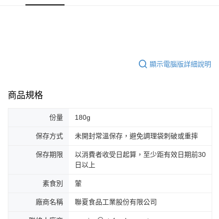
宅配
每筆NT$150，滿NT$999(含以上)免運費
常溫宅配-到付
每筆NT$150，滿NT$999(含以上)免運費
顯示電腦版詳細說明
商品規格
份量
180g
保存方式
未開封常溫保存，避免調理袋刺破或重摔
保存期限
以消費者收受日起算，至少距有效日期前30
日以上
素食別
葷
廠商名稱
聯夏食品工業股份有限公司