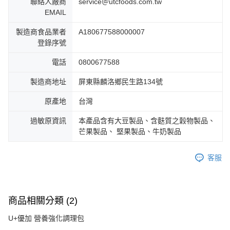
聯絡人廠商
service＠utcfoods.com.tw
EMAIL
製造商食品業者
A180677588000007
登錄序號
電話
0800677588
製造商地址
屏東縣麟洛鄉民生路134號
原產地
台灣
過敏原資訊
本產品含有大豆製品、含麩質之穀物製品、
芒果製品、 堅果製品、牛奶製品
客服
商品相關分類 (2)
U+優加 營養強化調理包