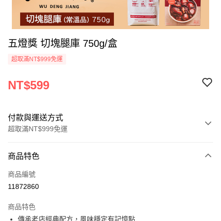
五燈獎 切塊腿庫 750g/盒
超取滿NT$999免運
NT$599
付款與運送方式
超取滿NT$999免運
付款方式
商品特色
信用卡一次付款
商品編號
信用卡分期付款
11872860
3 期 0 利率 每期
NT$199
21家銀行
商品特色
6 期 0 利率 每期
NT$99
21家銀行
合作金庫商業銀行
第一商業銀行
傳承老店經典配方，風味穩定有記憶點