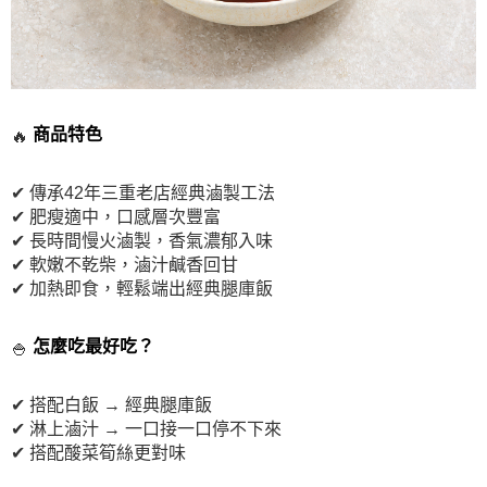
 商品特色
🔥
✔ 傳承42年三重老店經典滷製工法
✔ 肥瘦適中，口感層次豐富
✔ 長時間慢火滷製，香氣濃郁入味
✔ 軟嫩不乾柴，滷汁鹹香回甘
✔ 加熱即食，輕鬆端出經典腿庫飯
 怎麼吃最好吃？
🍚
✔ 搭配白飯 → 經典腿庫飯
✔ 淋上滷汁 → 一口接一口停不下來
✔ 搭配酸菜筍絲更對味