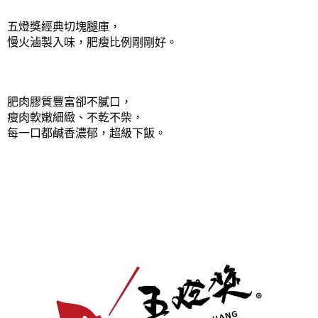
五燈獎經典切塊腿庫，
慢火滷製入味，肥瘦比例剛剛好。
肥肉膠質豐富卻不膩口，
瘦肉軟嫩細緻、不乾不柴，
每一口都鹹香濃郁，超級下飯。