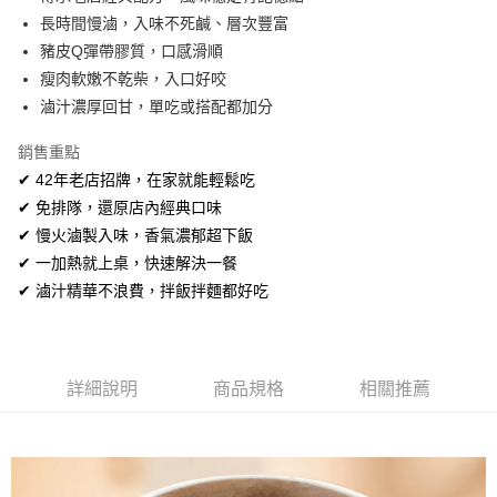
華南商業銀行
彰化商業銀行
12 期 0 利率 每期
NT$49
21家銀行
合作金庫商業銀行
第一商業銀行
長時間慢滷，入味不死鹹、層次豐富
上海商業儲蓄銀行
台北富邦商業銀行
華南商業銀行
彰化商業銀行
合作金庫商業銀行
第一商業銀行
超商取貨付款
國泰世華商業銀行
兆豐國際商業銀行
豬皮Q彈帶膠質，口感滑順
上海商業儲蓄銀行
台北富邦商業銀行
華南商業銀行
彰化商業銀行
臺灣中小企業銀行
台中商業銀行
瘦肉軟嫩不乾柴，入口好咬
國泰世華商業銀行
兆豐國際商業銀行
LINE Pay
上海商業儲蓄銀行
台北富邦商業銀行
匯豐（台灣）商業銀行
華泰商業銀行
臺灣中小企業銀行
台中商業銀行
滷汁濃厚回甘，單吃或搭配都加分
國泰世華商業銀行
兆豐國際商業銀行
聯邦商業銀行
遠東國際商業銀行
匯豐（台灣）商業銀行
華泰商業銀行
Apple Pay
臺灣中小企業銀行
台中商業銀行
元大商業銀行
永豐商業銀行
銷售重點
聯邦商業銀行
遠東國際商業銀行
匯豐（台灣）商業銀行
華泰商業銀行
玉山商業銀行
星展（台灣）商業銀行
街口支付
元大商業銀行
永豐商業銀行
✔ 42年老店招牌，在家就能輕鬆吃
聯邦商業銀行
遠東國際商業銀行
台新國際商業銀行
中國信託商業銀行
玉山商業銀行
星展（台灣）商業銀行
✔ 免排隊，還原店內經典口味
元大商業銀行
永豐商業銀行
台灣樂天信用卡公司
Google Pay
台新國際商業銀行
中國信託商業銀行
玉山商業銀行
星展（台灣）商業銀行
✔ 慢火滷製入味，香氣濃郁超下飯
台灣樂天信用卡公司
台新國際商業銀行
中國信託商業銀行
ATM付款
✔ 一加熱就上桌，快速解決一餐
台灣樂天信用卡公司
✔ 滷汁精華不浪費，拌飯拌麵都好吃
貨到付款
運送方式
全家取貨付款
詳細說明
商品規格
相關推薦
每筆NT$150，滿NT$999(含以上)免運費
付款後全家取貨
每筆NT$150，滿NT$999(含以上)免運費