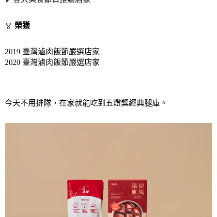
 榮獲
🏅
2019 臺灣滷肉飯節嚴選店家
2020 臺灣滷肉飯節嚴選店家
今天不用排隊，在家就能吃到五燈獎經典腿庫。