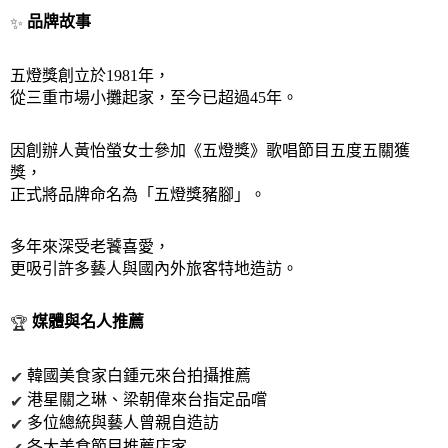
 品牌故事
✨
五燈獎創立於1981年，
從三重市場小攤起家，至今已超過45年。
因創辦人黃怡螢女士參加《五燈獎》歌唱節目五度五關獲
獎，
正式將品牌命名為「五燈獎豬腳」。
多年來深受老饕喜愛，
更吸引許多藝人與國內外旅客特地造訪。
 媒體與名人推薦
🏆
 韓國美食家白鍾元來台拍攝推薦
✔
 港星關之琳、梁朝偉來台指定品嚐
✔
 多位總統與藝人曾親自造訪
✔
 各大美食節目推薦店家
✔