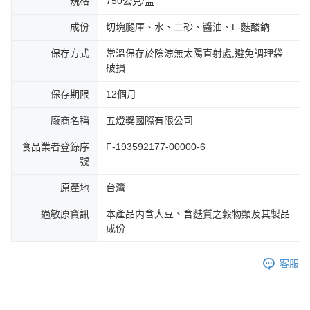
規格
750公克/盒
成份
切塊腿庫、水、二砂、醬油、L-麩酸鈉
保存方式
常溫保存於陰涼無太陽直射處,避免調理袋
破損
保存期限
12個月
廠商名稱
五燈獎國際有限公司
食品業者登錄序
F-193592177-00000-6
號
原產地
台灣
過敏原資訊
本產品内含大豆、含麩質之穀物類及其製品
成份
客服