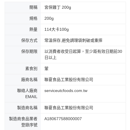
簡稱
宮保雞丁 200g
規格
200g
熱量
114大卡100g
保存方式
常溫保存,避免調理袋刺破或重摔
保存期限
以消費者收受日起算，至少距有效日期前30
日以上
素食別
葷
廠商名稱
聯夏食品工業股份有限公司
聯絡人廠商
serviceutcfoods.com.tw
EMAIL
製造商名稱
聯夏食品工業股份有限公司
製造商食品業者
A180677588000007
登錄序號