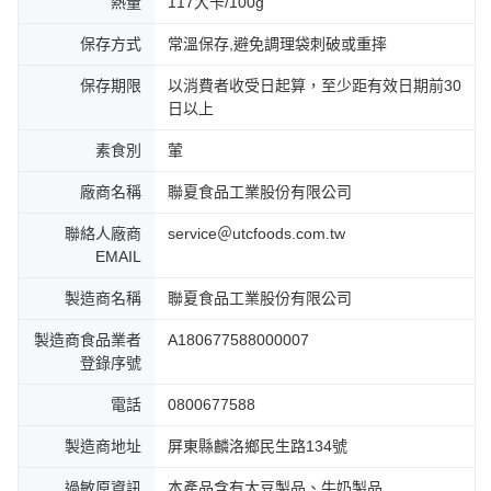
熱量
117大卡/100g
保存方式
常溫保存,避免調理袋刺破或重摔
保存期限
以消費者收受日起算，至少距有效日期前30
日以上
素食別
葷
廠商名稱
聯夏食品工業股份有限公司
聯絡人廠商
service＠utcfoods.com.tw
EMAIL
製造商名稱
聯夏食品工業股份有限公司
製造商食品業者
A180677588000007
登錄序號
電話
0800677588
製造商地址
屏東縣麟洛鄉民生路134號
過敏原資訊
本產品含有大豆製品、牛奶製品