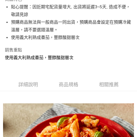
6 期 0 利率 每期
NT$9
21家銀行
合作金庫商業銀行
第一商業銀行
貼心提醒：因近期宅配貨量增大, 出貨將延遲3~5天, 造成不便，
華南商業銀行
彰化商業銀行
12 期 0 利率 每期
NT$4
21家銀行
合作金庫商業銀行
第一商業銀行
敬請見諒
上海商業儲蓄銀行
台北富邦商業銀行
華南商業銀行
彰化商業銀行
合作金庫商業銀行
第一商業銀行
超商取貨付款
國泰世華商業銀行
兆豐國際商業銀行
預購商品無法與一般商品一同出貨，預購商品會設定在預購冷藏
上海商業儲蓄銀行
台北富邦商業銀行
華南商業銀行
彰化商業銀行
臺灣中小企業銀行
台中商業銀行
溫層，請不要選錯溫層。
國泰世華商業銀行
兆豐國際商業銀行
LINE Pay
上海商業儲蓄銀行
台北富邦商業銀行
匯豐（台灣）商業銀行
華泰商業銀行
臺灣中小企業銀行
台中商業銀行
使用義大利熟成番茄，豐醇酸甜層次
國泰世華商業銀行
兆豐國際商業銀行
聯邦商業銀行
遠東國際商業銀行
匯豐（台灣）商業銀行
華泰商業銀行
Apple Pay
臺灣中小企業銀行
台中商業銀行
元大商業銀行
永豐商業銀行
銷售重點
聯邦商業銀行
遠東國際商業銀行
匯豐（台灣）商業銀行
華泰商業銀行
玉山商業銀行
星展（台灣）商業銀行
街口支付
元大商業銀行
永豐商業銀行
使用義大利熟成番茄，豐醇酸甜層次
聯邦商業銀行
遠東國際商業銀行
台新國際商業銀行
中國信託商業銀行
玉山商業銀行
星展（台灣）商業銀行
元大商業銀行
永豐商業銀行
台灣樂天信用卡公司
Google Pay
台新國際商業銀行
中國信託商業銀行
玉山商業銀行
星展（台灣）商業銀行
台灣樂天信用卡公司
台新國際商業銀行
中國信託商業銀行
ATM付款
台灣樂天信用卡公司
詳細說明
商品規格
相關推薦
貨到付款
運送方式
全家取貨付款
每筆NT$150，滿NT$999(含以上)免運費
付款後全家取貨