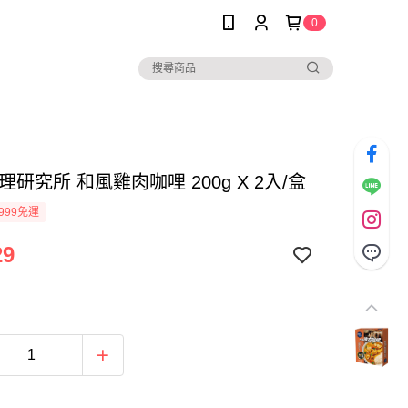
0
理研究所 和風雞肉咖哩 200g X 2入/盒
999免運
29