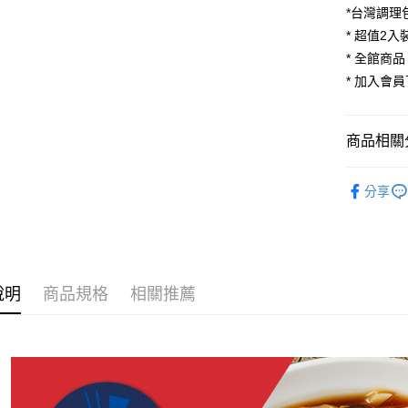
玉山商
元大商
*台灣調理
台灣樂
Google Pa
台新國
玉山商
* 超值2
台灣樂
台新國
ATM付款
* 全館商品
台灣樂
* 加入會員
貨到付款
商品相關分
運送方式
自由組合
全家取貨
分享
每筆NT$1
【品牌館
付款後全
植感蔬食館
每筆NT$1
【調理包
說明
商品規格
相關推薦
萊爾富取
鍋湯風味選
每筆NT$1
付款後萊
每筆NT$1