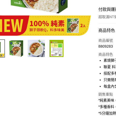
付款與運
超取滿NT$
付款方式
商品特色
信用卡一
商品編號
8809283
信用卡分
商品特色
3 期 
素燒獅
6 期 
合作金
聯夏 
華南商
12 期
搭配多
合作金
上海商
華南商
只需簡
合作金
超商取貨
國泰世
上海商
每盒內
華南商
臺灣中
國泰世
LINE Pay
上海商
匯豐（
銷售重點
臺灣中
國泰世
聯邦商
*純素美味
匯豐（
Apple Pay
臺灣中
元大商
聯邦商
*多種香料
匯豐（
玉山商
街口支付
元大商
*5分鐘加
聯邦商
台新國