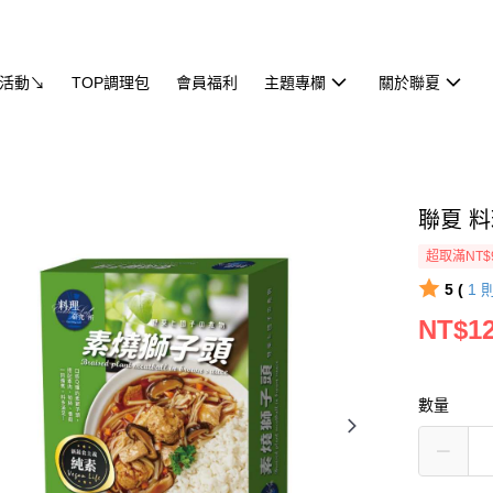
活動↘
TOP調理包
會員福利
主題專欄
關於聯夏
聯夏 料
超取滿NT$
5 (
1
NT$1
數量