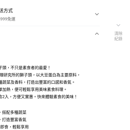
送方式
999免運
清除
紀錄
次付款
期付款
0 利率 每期
NT$43
21家銀行
子頭，不只是素食者的最愛！
0 利率 每期
NT$21
21家銀行
庫商業銀行
第一商業銀行
料理研究所的獅子頭，以大豆蛋白為主要原料，
業銀行
彰化商業銀行
 0 利率 每期
NT$10
21家銀行
種蔬菜及香料，打造出豐富的口感和香氣。
庫商業銀行
第一商業銀行
業儲蓄銀行
台北富邦商業銀行
業銀行
彰化商業銀行
單加熱，便可輕鬆享用美味素食料理。
庫商業銀行
第一商業銀行
付款
華商業銀行
兆豐國際商業銀行
業儲蓄銀行
台北富邦商業銀行
含2入，方便又實惠。快來體驗素食的美味！
業銀行
彰化商業銀行
小企業銀行
台中商業銀行
華商業銀行
兆豐國際商業銀行
業儲蓄銀行
台北富邦商業銀行
台灣）商業銀行
華泰商業銀行
小企業銀行
台中商業銀行
華商業銀行
兆豐國際商業銀行
業銀行
遠東國際商業銀行
，搭配多種蔬菜
台灣）商業銀行
華泰商業銀行
小企業銀行
台中商業銀行
業銀行
永豐商業銀行
業銀行
遠東國際商業銀行
，打造豐富香氣
台灣）商業銀行
華泰商業銀行
業銀行
星展（台灣）商業銀行
業銀行
永豐商業銀行
熱即食，輕鬆享用
業銀行
遠東國際商業銀行
際商業銀行
中國信託商業銀行