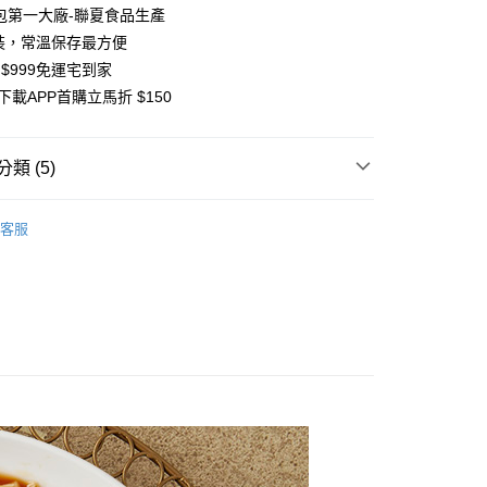
業銀行
星展（台灣）商業銀行
業銀行
永豐商業銀行
包第一大廠-聯夏食品生產
天信用卡公司
y
際商業銀行
中國信託商業銀行
業銀行
星展（台灣）商業銀行
入裝，常溫保存最方便
天信用卡公司
際商業銀行
中國信託商業銀行
 $999免運宅到家
天信用卡公司
下載APP首購立馬折 $150
類 (5)
專區
付款
客服
50，滿NT$999(含以上)免運費
】
聯夏
家取貨
🌿植感生活 自然好食光
50，滿NT$999(含以上)免運費
】常溫好保存
料理研究所
貨付款
🥣一包煮出一鍋好味道
50，滿NT$999(含以上)免運費
爾富取貨
50，滿NT$999(含以上)免運費