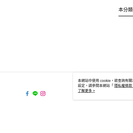
本分類
本網站中使用 cookie，欲查詢有關
設定，請參閱本網站「
隱私權條款
使用 cookie。
了解更多 >