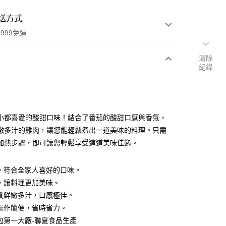
送方式
999免運
清除
紀錄
次付款
期付款
0 利率 每期
NT$19
21家銀行
小都喜愛的酸甜口味！結合了番茄的酸甜口感與香氣，
0 利率 每期
NT$9
21家銀行
庫商業銀行
第一商業銀行
嫩多汁的雞肉，讓您能輕鬆煮出一道美味的料理。只需
業銀行
彰化商業銀行
 0 利率 每期
NT$4
21家銀行
加熱步驟，即可讓您輕鬆享受這道美味佳餚。
庫商業銀行
第一商業銀行
業儲蓄銀行
台北富邦商業銀行
業銀行
彰化商業銀行
庫商業銀行
第一商業銀行
付款
華商業銀行
兆豐國際商業銀行
業儲蓄銀行
台北富邦商業銀行
業銀行
彰化商業銀行
，符合全家人喜好的口味。
小企業銀行
台中商業銀行
華商業銀行
兆豐國際商業銀行
業儲蓄銀行
台北富邦商業銀行
台灣）商業銀行
華泰商業銀行
，讓料理更加美味。
小企業銀行
台中商業銀行
華商業銀行
兆豐國際商業銀行
業銀行
遠東國際商業銀行
質鮮嫩多汁，口感極佳。
台灣）商業銀行
華泰商業銀行
小企業銀行
台中商業銀行
業銀行
永豐商業銀行
業銀行
遠東國際商業銀行
操作簡便，省時省力。
台灣）商業銀行
華泰商業銀行
業銀行
星展（台灣）商業銀行
業銀行
永豐商業銀行
包第一大廠-聯夏食品生產
業銀行
遠東國際商業銀行
際商業銀行
中國信託商業銀行