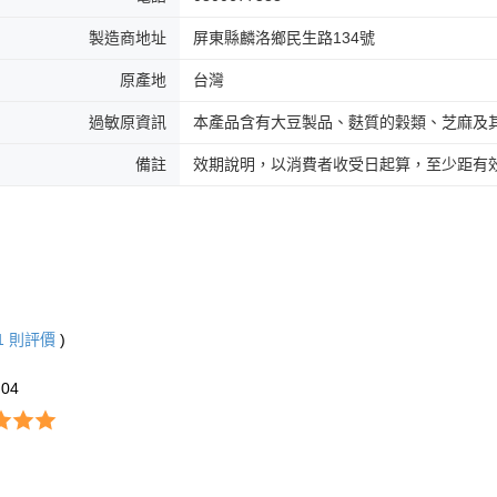
製造商地址
屏東縣麟洛鄉民生路134號
原產地
台灣
過敏原資訊
本產品含有大豆製品、麩質的穀類、芝麻及
備註
效期說明，以消費者收受日起算，至少距有效
1
則評價
)
u04