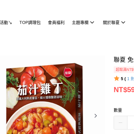
活動↘
TOP調理包
會員福利
主題專欄
關於聯夏
聯夏 免
超取滿NT$
5 (
1
NT$5
數量