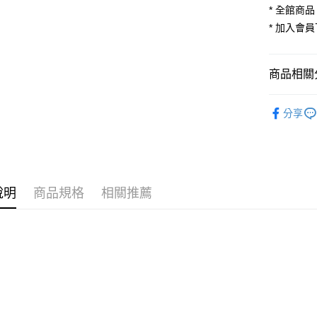
玉山商
元大商
* 全館商品
台灣樂
Google Pa
台新國
玉山商
* 加入會員
台灣樂
台新國
ATM付款
台灣樂
貨到付款
商品相關分
自由組合
運送方式
分享
【品牌館
全家取貨
每筆NT$1
付款後全
說明
商品規格
相關推薦
每筆NT$1
萊爾富取
每筆NT$1
付款後萊
每筆NT$1