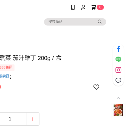
0
煮菜 茄汁雞丁 200g / 盒
999免運
則評價
)
9