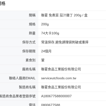
7-11取貨
規格
每筆NT$1
簡稱
聯夏 免煮菜 茄汁雞丁 200g / 盒
付款後7-1
每筆NT$1
規格
200g
宅配
熱量
74大卡100g
每筆NT$1
保存方式
常溫保存,避免調理袋刺破或重摔
常溫宅配-
保存期限
24個月
每筆NT$1
素食別
葷
廠商名稱
聯夏食品工業股份有限公司
聯絡人廠商EMAIL
serviceutcfoods.com.tw
製造商名稱
聯夏食品工業股份有限公司
製造商食品業者登錄序號
A180677588000007
電話
0800677588