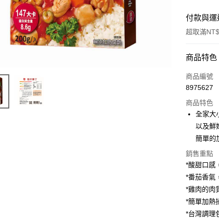
付款與運
超取滿NT$
付款方式
商品特色
信用卡一
商品編號
8975627
信用卡分
商品特色
3 期 
全家大
6 期 
合作金
以及鮮
華南商
12 期
簡單的
合作金
上海商
華南商
合作金
銷售重點
超商取貨
國泰世
上海商
華南商
*酸甜口感
臺灣中
國泰世
LINE Pay
上海商
匯豐（
*番茄香氣
臺灣中
國泰世
聯邦商
*雞肉的肉
匯豐（
Apple Pay
臺灣中
元大商
聯邦商
*簡單加熱
匯豐（
玉山商
街口支付
元大商
*台灣調理
聯邦商
台新國